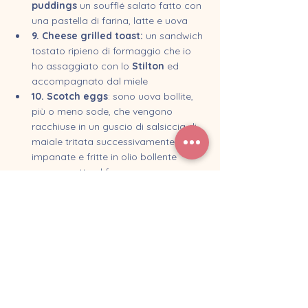
puddings
 un soufflé salato fatto con 
una pastella di farina, latte e uova
9. Cheese grilled toast: 
un sandwich 
tostato ripieno di formaggio che io 
ho assaggiato con lo 
Stilton
 ed 
accompagnato dal miele
10. Scotch eggs
: sono uova bollite, 
più o meno sode, che vengono 
racchiuse in un guscio di salsiccia di 
maiale tritata successivamente 
impanate e fritte in olio bollente 
oppure cotte al forno.
Sulla gestione dell'alimentazione in 
vacanza, valgono comunque sempre le 
indicazioni generali che vi avevo lasciato 
in questo vecchio articolo
 del blog. 
E se volete qualche informazione 
aggiuntiva su posti da provare e su quali 