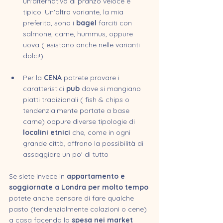
un'alternativa di pranzo veloce e 
tipico. Un'altra variante, la mia 
preferita, sono i 
bagel
 farciti con 
salmone, carne, hummus, oppure 
uova ( esistono anche nelle varianti 
dolci!)
Per la 
CENA
 potrete provare i 
caratteristici 
pub
 dove si mangiano 
piatti tradizionali ( fish & chips o 
tendenzialmente portate a base 
carne) oppure diverse tipologie di 
localini etnici 
che,
come in ogni 
grande città, offrono la possibilità di 
assaggiare un po' di tutto
Se siete invece in 
appartamento e 
soggiornate a Londra per molto tempo
potete anche pensare di fare qualche 
pasto (tendenzialmente colazioni o cene) 
a casa facendo la 
spesa nei market