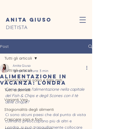
Anita Giuso
DIETISTA
Post
Tutti gli articoli
Anita Giuso
Tutti gli articoli
Tempo di lettura: 3 min
Alimentazione in
Alimentazione sana e falsi miti
vacanza: Londra
Come gestire l'alimentazione nella capitale 
Tutti ai fornelli
del Fish & Chips e degli Scones con il tè 
Varianti Veg
delle cinque?  
Stagionalità degli alimenti
Ci sono alcuni paesi che dal punto di vista 
Crescere sani e forti
culinario preoccupano più di altri e 
Londra, si può tranquillamente collocare 