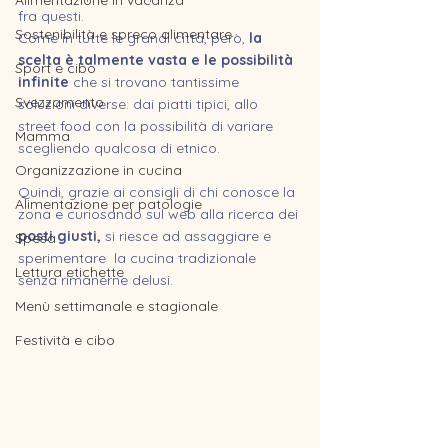
Alimentazione in vacanza
fra questi. 
Sostenibilità e spreco alimentare
Come in tutte le grandi città, però, 
la 
scelta è talmente vasta e le possibilità 
Sport e cibo
infinite
 che si trovano tantissime 
Svezzamento
soluzioni diverse: dai piatti tipici, allo 
street food con la possibilità di variare 
Mamma
scegliendo qualcosa di etnico.
Organizzazione in cucina
Quindi, grazie ai consigli di chi conosce la 
Alimentazione per patologie
zona e curiosando sul web alla ricerca dei 
posti giusti,
 si riesce ad assaggiare e 
Spesa
sperimentare  la cucina tradizionale 
Lettura etichette
senza rimanerne delusi.
Menù settimanale e stagionale
Festività e cibo