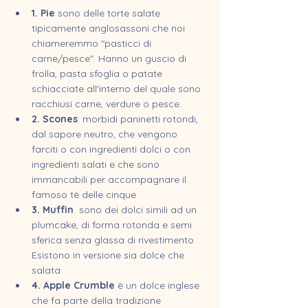
1. Pie 
sono delle torte salate 
tipicamente anglosassoni che noi 
chiameremmo "pasticci di 
carne/pesce
". Hanno un guscio di 
frolla, pasta sfoglia o patate 
schiacciate all'interno del quale sono 
racchiusi carne, verdure o pesce.
2. Scones
: morbidi paninetti rotondi, 
dal sapore neutro, che vengono 
farciti o con ingredienti dolci o con 
ingredienti salati e che sono 
immancabili per accompagnare il 
famoso tè delle cinque
3. Muffin
  sono dei dolci simili ad un 
plumcake, di forma rotonda e semi 
sferica senza glassa di rivestimento. 
Esistono in versione sia dolce che 
salata
4. Apple Crumble
 è un dolce inglese 
che fa parte della tradizione 