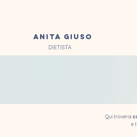
Anita Giuso
DIETISTA
Qui troverai
c
e 