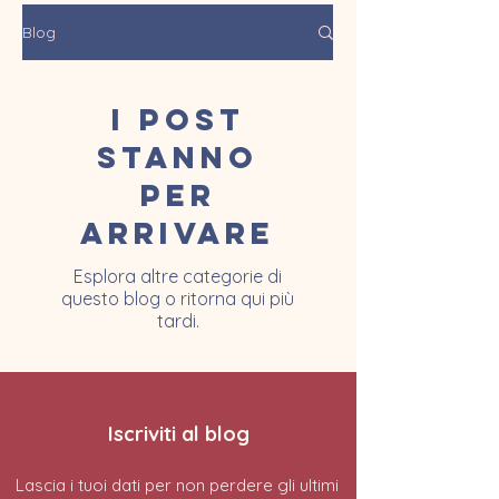
Blog
I post
stanno
per
arrivare
Esplora altre categorie di
questo blog o ritorna qui più
tardi.
Iscriviti al blog
Lascia i tuoi dati per non perdere gli ultimi